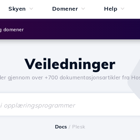
Skyen
Domener
Help
g domener
Veiledninger
der gjennom over +700 dokumentasjonsartikler fra Hos
Docs
/ Plesk