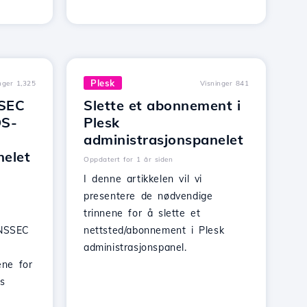
Plesk
nger 1,325
Visninger 841
SSEC
Slette et abonnement i
DS-
Plesk
administrasjonspanelet
nelet
Oppdatert for 1 år siden
I denne artikkelen vil vi
presentere de nødvendige
trinnene for å slette et
DNSSEC
nettsted/abonnement i Plesk
administrasjonspanel.
ne for
os