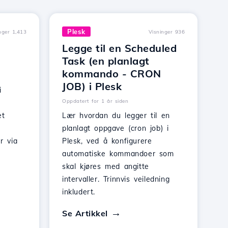
Plesk
nger 1,413
Visninger 936
Legge til en Scheduled
Task (en planlagt
kommando - CRON
JOB) i Plesk
i
Oppdatert for 1 år siden
et
Lær hvordan du legger til en
planlagt oppgave (cron job) i
r via
Plesk, ved å konfigurere
automatiske kommandoer som
skal kjøres med angitte
intervaller. Trinnvis veiledning
inkludert.
Se Artikkel