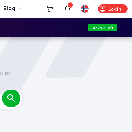
5
Blog
Login
aktiver nå
tico