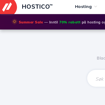
HOSTICO
™
Hosting
🌞
Summer Sale
— Inntil
70% rabatt
på hosting o
Bla