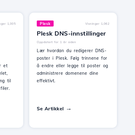
Plesk
nger 1,005
Visninger 1,062
Plesk DNS-innstillinger
Oppdatert for 1 år siden
Lær hvordan du redigerer DNS-
poster i Plesk. Følg trinnene for
r et
å endre eller legge til poster og
let,
administrere domenene dine
ng til
effektivt.
iler.
Se Artikkel