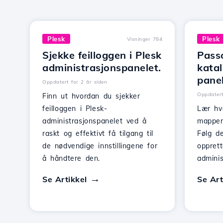
Plesk
Plesk
Visninger 784
Sjekke feilloggen i Plesk
Pass
administrasjonspanelet.
katal
pane
Oppdatert for 2 år siden
Oppdatert
Finn ut hvordan du sjekker
feilloggen i Plesk-
Lær hv
administrasjonspanelet ved å
mapper
raskt og effektivt få tilgang til
Følg de
de nødvendige innstillingene for
opprett
å håndtere den.
adminis
Se Artikkel
Se Art