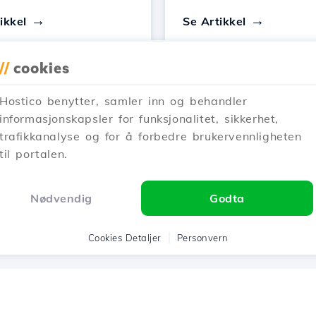
ikkel
Se Artikkel
//
cookies
Hostico benytter, samler inn og behandler
informasjonskapsler for funksjonalitet, sikkerhet,
1
2
3
Next →
trafikkanalyse og for å forbedre brukervennligheten
til portalen.
Viser 1–12 of 36
Nødvendig
Godta
Cookies Detaljer
Personvern