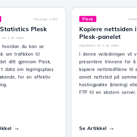
Plesk
Visninger 1,141
Visni
tatistics Plesk
Kopiere nettsiden i
Plesk-panelet
 for 1 år siden
Oppdatert for 1 år siden
t hvordan du kan se
ikk om trafikken til
I denne veiledningen vil v
det ditt gjennom Plesk,
presentere trinnene for å
rt data om lagringsplass
kopiere nettstedfilene til 
økende, for en effektiv
annet nettsted på samme
ing.
hostingpakke (kloning) elle
FTP til en ekstern server.
ikkel
Se Artikkel