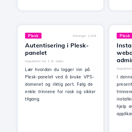
Plesk
Plesk
Visninger 1,218
Autentisering i Plesk-
Insta
panelet
webap
admi
Oppdatert for 1 år siden
Oppdatert
Lær hvordan du logger inn på
Plesk-panelet ved å bruke VPS-
I denne
domenet og riktig port. Følg de
presen
enkle trinnene for rask og sikker
trinne
tilgang.
install
hjelp 
applika