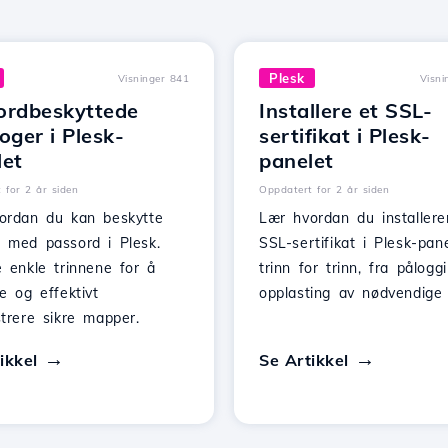
Plesk
Visninger 841
Visni
ordbeskyttede
Installere et SSL-
oger i Plesk-
sertifikat i Plesk-
let
panelet
 for 2 år siden
Oppdatert for 2 år siden
ordan du kan beskytte
Lær hvordan du installere
 med passord i Plesk.
SSL-sertifikat i Plesk-pane
 enkle trinnene for å
trinn for trinn, fra påloggi
e og effektivt
opplasting av nødvendige f
trere sikre mapper.
ikkel
Se Artikkel