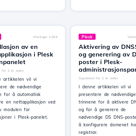
Plesk
Visninger 1,004
Visni
llasjon av en
Aktivering av DN
plikasjon i Plesk
og generering av 
npanelet
poster i Plesk-
administrasjonspa
 for 1 år siden
Oppdatert for 1 år siden
 artikkelen vil vi
tere de nødvendige
I denne artikkelen vil vi
ne for å automatisk
presentere de nødvendige
ere en nettapplikasjon ved
trinnene for å aktivere 
av modulen for
og for å generere de
sjoner i Plesk-panelet.
nødvendige DS DNS-poste
å konfigurere domenet h
registrar.