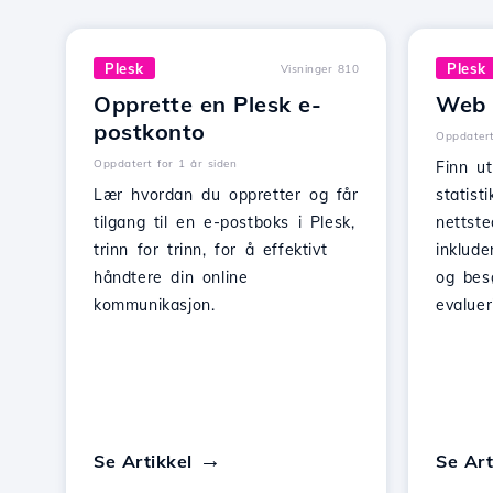
Plesk
Plesk
Visninger 810
Opprette en Plesk e-
Web S
postkonto
Oppdatert
Oppdatert for 1 år siden
Finn u
Lær hvordan du oppretter og får
statist
tilgang til en e-postboks i Plesk,
nettste
trinn for trinn, for å effektivt
inklude
håndtere din online
og bes
kommunikasjon.
evaluer
Se Artikkel
Se Art