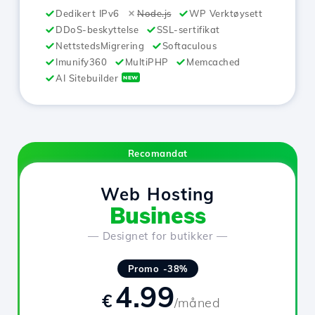
Dedikert IPv6
Node.js
WP Verktøysett
DDoS-beskyttelse
SSL-sertifikat
NettstedsMigrering
Softaculous
Imunify360
MultiPHP
Memcached
AI Sitebuilder
NEW
Recomandat
Web Hosting
Business
— Designet for butikker —
Promo -38%
4.99
€
/måned