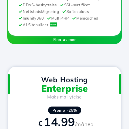
DDoS-beskyttelse
SSL-sertifikat
NettstedsMigrering
Softaculous
Imunify360
MultiPHP
Memcached
AI Sitebuilder
NEW
Finn ut mer
Web Hosting
Enterprise
— Maksimal ytelse —
Promo -25%
14.99
€
/måned