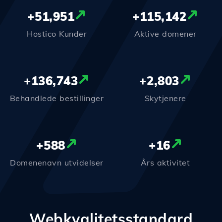
+
51,951
+
115,142
Hostico Kunder
Aktive domener
+
136,743
+
2,803
Behandlede bestillinger
Skytjenere
+
588
+
16
Domenenavn utvidelser
Års aktivitet
Webkvalitetsstandard