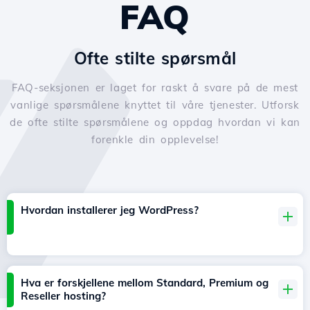
FAQ
Ofte stilte spørsmål
FAQ-seksjonen er laget for raskt å svare på de mest
vanlige spørsmålene knyttet til våre tjenester. Utforsk
de ofte stilte spørsmålene og oppdag hvordan vi kan
forenkle din opplevelse!
Hvordan installerer jeg WordPress?
Hva er forskjellene mellom Standard, Premium og
Reseller hosting?