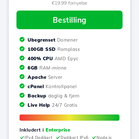
€19.99 fornyelse
Bestilling
Ubegrenset
Domener
100GB SSD
Romplass
400% CPU
AMD Epyc
6GB
RAM-minne
Apache
Server
cPanel
Kontrollpanel
Backup
daglig & fjern
Live Help
24/7 Gratis
Inkludert i
Enterprise
IPv4 Dedikert
Dedikert IPv6
Node.js