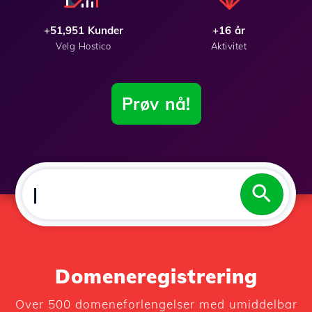
+51,951 Kunder
+16 år
Velg Hostico
Aktivitet
Prøv nå!
D
I
N
|
Domeneregistrering
Over 500 domeneforlengelser med umiddelbar