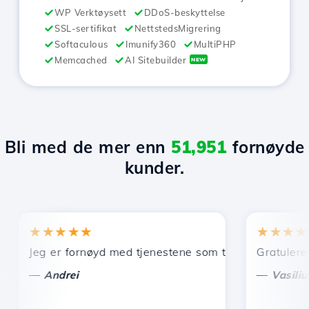
WP Verktøysett
DDoS-beskyttelse
SSL-sertifikat
NettstedsMigrering
Softaculous
Imunify360
MultiPHP
Memcached
AI Sitebuilder
NEW
Bli med de mer enn
51,951
fornøyde
kunder.
★★★★★
★★★★★
knisk support.
eg er fornøyd med tjenestene som tilbys av Hostico. Jeg ha
Gratulerer og tak
—
—
Andrei
Vasiliu Costel