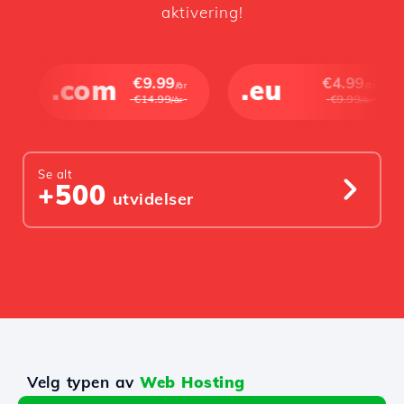
aktivering!
.com
€9.99
.eu
€4.99
/år
/år
€14.99
€9.99
/år
/år
Se alt
+500
utvidelser
Velg typen av
Web Hosting