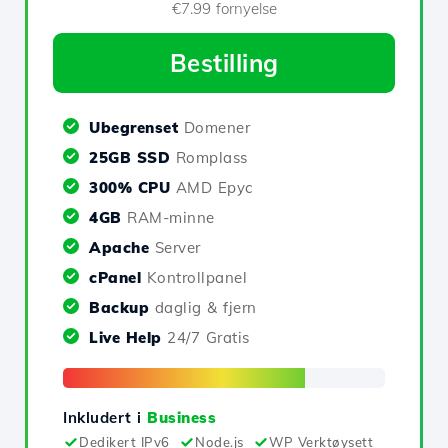
€7.99 fornyelse
Bestilling
Ubegrenset
Domener
25GB SSD
Romplass
300% CPU
AMD Epyc
4GB
RAM-minne
Apache
Server
cPanel
Kontrollpanel
Backup
daglig & fjern
Live Help
24/7 Gratis
Inkludert i
Business
Dedikert IPv6
Node.js
WP Verktøysett