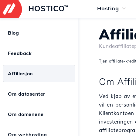
HOSTICO
™
Hosting
Affil
Blog
Kundeaffiliat
Feedback
Tjen affiliate-kred
Affiliasjon
Om Affil
Om datasenter
Ved kjøp av et
vil en personl
Klientkontoen 
Om domenene
investeringen 
affiliateprog
Om webhosting