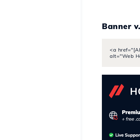
Banner v
<a href="[A
alt="Web H