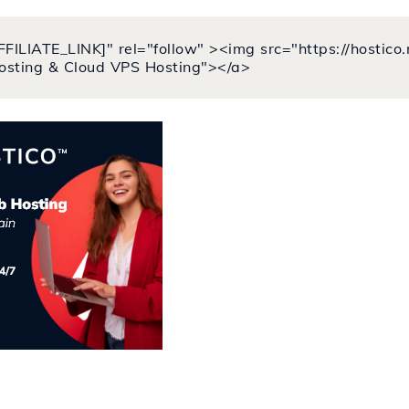
FFILIATE_LINK]" rel="follow" ><img src="https://hostic
osting & Cloud VPS Hosting"></a>