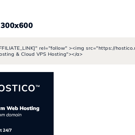
.300x600
FFILIATE_LINK]" rel="follow" ><img src="https://hostic
osting & Cloud VPS Hosting"></a>