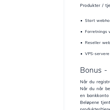
Produkter / tj
Start webho
Forretnings
Reseller we
VPS-servere
Bonus - 
Når du regist
Når du når be
en bankkonto 
Beløpene tjent
produkter/tjen