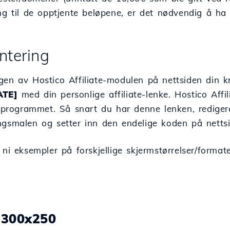
ang til de opptjente beløpene, er det nødvendig å h
ntering
gen av Hostico Affiliate-modulen på nettsiden din k
ATE]
med din personlige affiliate-lenke. Hostico Affil
te-programmet. Så snart du har denne lenken, redige
ngsmalen og setter inn den endelige koden på nettsi
 ni eksempler på forskjellige skjermstørrelser/formate
.300x250