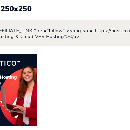
.250x250
FFILIATE_LINK]" rel="follow" ><img src="https://hostic
osting & Cloud VPS Hosting"></a>