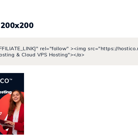
.200x200
FFILIATE_LINK]" rel="follow" ><img src="https://hostic
osting & Cloud VPS Hosting"></a>