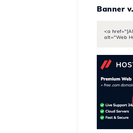
Banner v
<a href="[A
alt="Web H