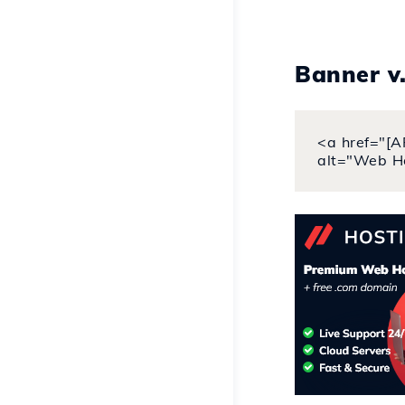
Banner v
<a href="[A
alt="Web H