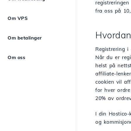
registreringen
fra oss på 10
Om VPS
Hvordan 
Om betalinger
Registrering i
Når du er regi
Om oss
helst på nett
affiliate-lenk
cookien vil af
for hver ordre
20% av ordreve
I din Hostico-
og kommisjone