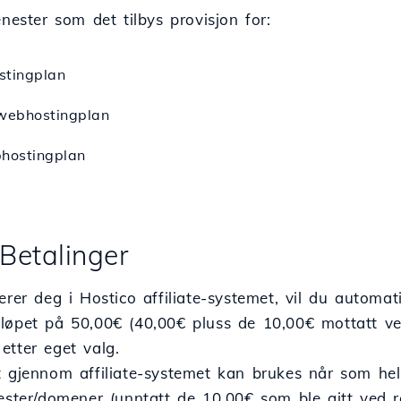
enester som det tilbys provisjon for:
stingplan
 webhostingplan
bhostingplan
Betalinger
rerer deg i Hostico affiliate-systemet, vil du autom
løpet på 50,00€ (40,00€ pluss de 10,00€ mottatt ved 
etter eget valg.
 gjennom affiliate-systemet kan brukes når som hels
ester/domener (unntatt de 10,00€ som ble gitt ved reg