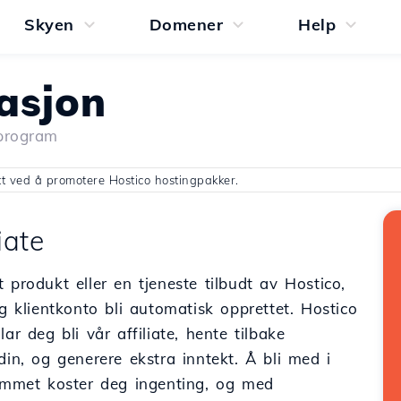
Skyen
Domener
Help
iasjon
eprogram
itt ved å promotere Hostico hostingpakker.
iate
 produkt eller en tjeneste tilbudt av Hostico,
ig klientkonto bli automatisk opprettet. Hostico
lar deg bli vår affiliate, hente tilbake
din, og generere ekstra inntekt. Å bli med i
rammet koster deg ingenting, og med