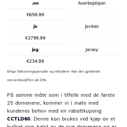
.no
Aserbajdsjan
€659.99
jo
Jordan
€2799.99
jeg
Jersey
€234.99
årlige faktureringsperioder og inkluderer ikke den gjeldende
merverdiavgiften på 21%.
På samme måte som i tilfelle med de første
25 domenene, kommer vi i møte med
kundenes behov med en rabattkupong:
CCTLD60
. Denne kan brukes ved kjøp av et
hvilket som helst av de nye domenene og er