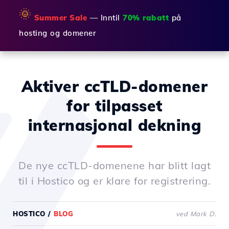
🌞
Summer Sale
— Inntil
70% rabatt
på
hosting og domener
Aktiver ccTLD-domener
for tilpasset
internasjonal dekning
De nye ccTLD-domenene har blitt lagt
til i Hostico og er klare for registrering.
HOSTICO
/
BLOG
ved Mark D.