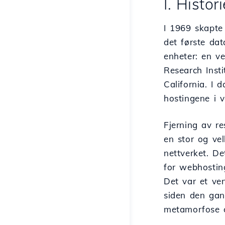
I. Histo
I 1969 skapte
det første dat
enheter: en ve
Research Insti
California. I 
hostingene i v
Fjerning av res
en stor og vel
nettverket. D
for webhosting
Det var et ven
siden den gan
metamorfose o