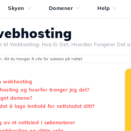
Skyen
Domener
Help
ebhosting
e til Webhosting: Hva Er Det, Hvordan Fungerer Det o
 Alt du trenger å vite for suksess på nettet
m webhosting
osting og hvorfor trenger jeg det?
eget domene?
det å lage innhold for nettstedet ditt?
g av et nettsted i søkemotorer
webhosting og riktig valg