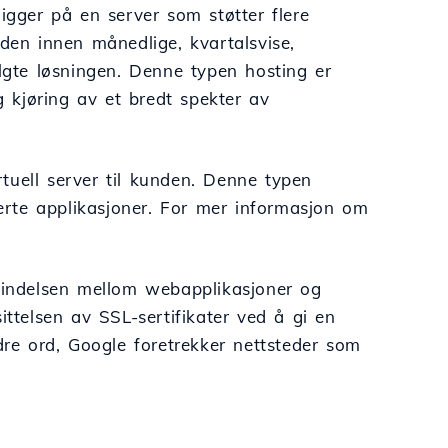
igger på en server som støtter flere
oden innen månedlige, kvartalsvise,
algte løsningen. Denne typen hosting er
g kjøring av et bredt spekter av
irtuell server til kunden. Denne typen
serte applikasjoner. For mer informasjon om
forbindelsen mellom webapplikasjoner og
ittelsen av SSL-sertifikater ved å gi en
e ord, Google foretrekker nettsteder som