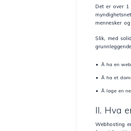
Det er over 1 
myndighetsnet
mennesker og 
Slik, med soli
grunnleggende
Å ha en webh
Å ha et dome
Å lage en ne
II. Hva 
Webhosting er