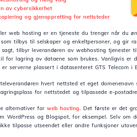
en av cybersikkerhet
kopiering og gjenoppretting for nettsteder
ler web hosting er en tjeneste du trenger når du øns
 som tilbys til selskaper og enkeltpersoner, og gir 
t sagt, tilbyr leverandøren av webhosting tjenester t
til for lagring av dataene som brukes. Vanligvis er d
co er serverne plassert i datasenteret GTS Telecom i
steleverandøren hvert nettsted et eget domenenavn so
gringsplass for nettstedet og tilpassede e-postadre
re alternativer for
web hosting
. Det første er det gr
om WordPress og Blogspot, for eksempel. Selv om de
kke tilpasse utseendet eller andre funksjoner utove