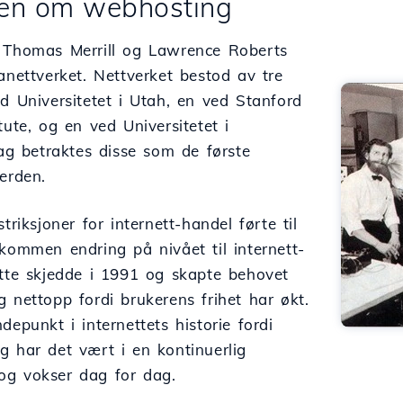
rien om webhosting
 Thomas Merrill og Lawrence Roberts
anettverket. Nettverket bestod av tre
d Universitetet i Utah, en ved Stanford
tute, og en ved Universitetet i
dag betraktes disse som de første
erden.
triksjoner for internett-handel førte til
kommen endring på nivået til internett-
ette skjedde i 1991 og skapte behovet
 nettopp fordi brukerens frihet har økt.
depunkt i internettets historie fordi
g har det vært i en kontinuerlig
g vokser dag for dag.