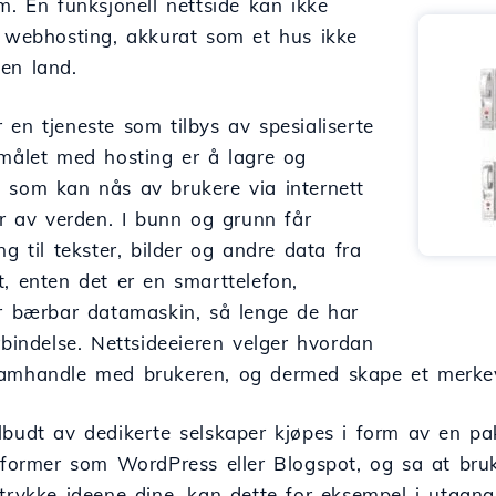
m. En funksjonell nettside kan ikke
n webhosting, akkurat som et hus ikke
en land.
en tjeneste som tilbys av spesialiserte
rmålet med hosting er å lagre og
 som kan nås av brukere via internett
er av verden. I bunn og grunn får
ng til tekster, bilder og andre data fra
, enten det er en smarttelefon,
er bærbar datamaskin, så lenge de har
rbindelse. Nettsideeieren velger hvordan
amhandle med brukeren, og dermed skape et merkev
budt av dedikerte selskaper kjøpes i form av en pak
ttformer som WordPress eller Blogspot, og sa at bru
ttrykke ideene dine, kan dette for eksempel i utgang