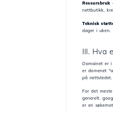
Ressursbruk
-
nettbutikk, kr
Teknisk støtt
dager i uken.
III. Hva
Domainet er i 
er domenet "ad
på nettstedet.
For det mest
generelt. goo
er en søkemot