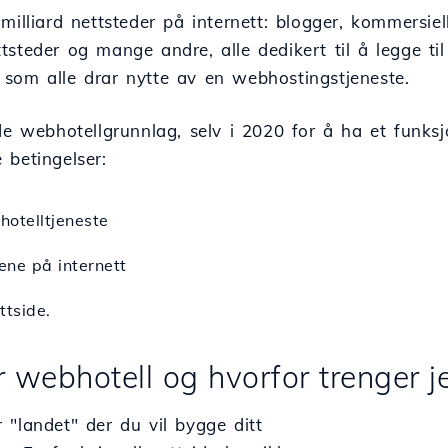
milliard nettsteder på internett: blogger, kommersiel
tsteder og mange andre, alle dedikert til å legge t
som alle drar nytte av en webhostingstjeneste.
de webhotellgrunnlag, selv i 2020 for å ha et funksj
 betingelser:
otelltjeneste
ne på internett
ttside.
er webhotell og hvorfor trenger j
 "landet" der du vil bygge ditt