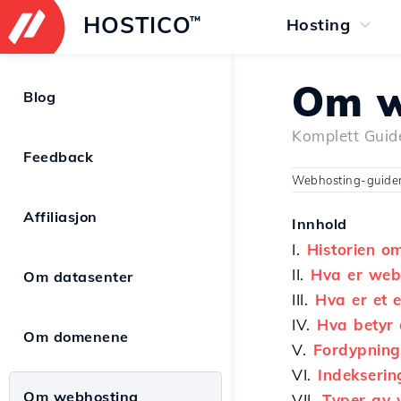
HOSTICO
™
Hosting
Om w
Blog
Komplett Guid
Feedback
Webhosting-guiden:
Affiliasjon
Innhold
I.
Historien o
II.
Hva er webh
Om datasenter
III.
Hva er et 
IV.
Hva betyr 
Om domenene
V.
Fordypning
VI.
Indekserin
Om webhosting
VII.
Typer av 