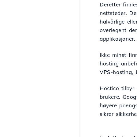
Deretter finne
nettsteder. De
halvårlige ell
overlegent den
applikasjoner.
Ikke minst fi
hosting anbefa
VPS-hosting,
Hostico tilbyr
brukere. Googl
høyere poengs
sikrer sikkerhe