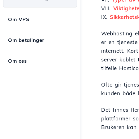
VIII.
Viktighet
IX.
Sikkerhets
Om VPS
Webhosting el
Om betalinger
er en tjeneste
internett. Kor
server koblet 
Om oss
tilfelle Hosti
Ofte gir tjene
kunden både la
Det finnes fle
plattformer s
Brukeren kan i