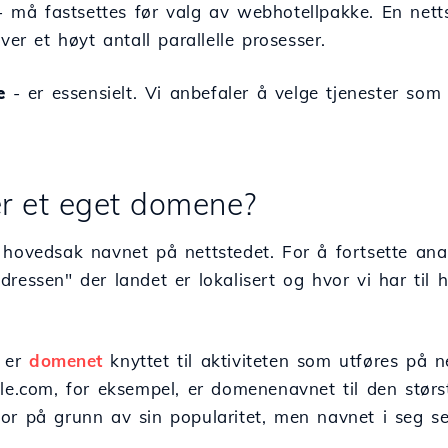
 må fastsettes før valg av webhotellpakke. En nett
ever et høyt antall parallelle prosesser.
e
- er essensielt. Vi anbefaler å velge tjenester som 
 er et eget domene?
hovedsak navnet på nettstedet. For å fortsette anal
ressen" der landet er lokalisert og hvor vi har til h
e er
domenet
knyttet til aktiviteten som utføres på n
gle.com, for eksempel, er domenenavnet til den stør
or på grunn av sin popularitet, men navnet i seg sel