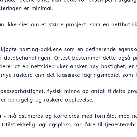
teringen er minimal.
ikke sies om et større prosjekt, som en nettbutikk 
 kjøpte hosting-pakkene som en definerende egenska
å databehandlingen. Oftest bestemmer dette også pr
derer at en nettsidebruker ønsker høy hastighet, er 
 mye raskere enn det klassiske lagringsmediet som 
osessorhastighet, fysisk minne og antall tildelte pros
er behagelig og raskere opplevelse.
s
- må estimeres og korreleres med formålet med net
. Utilstrekkelig lagringsplass kan føre til tjenesteavb