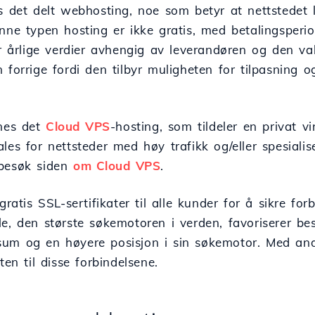
s det delt webhosting, noe som betyr at nettstedet l
nne typen hosting er ikke gratis, med betalingsperi
er årlige verdier avhengig av leverandøren og den v
 forrige fordi den tilbyr muligheten for tilpasning o
nnes det
Cloud VPS
-hosting, som tildeler en privat v
les for nettsteder med høy trafikk og/eller spesiali
 besøk siden
om Cloud VPS
.
 gratis SSL-sertifikater til alle kunder for å sikre 
e, den største søkemotoren i verden, favoriserer bes
um og en høyere posisjon i sin søkemotor. Med andr
ten til disse forbindelsene.