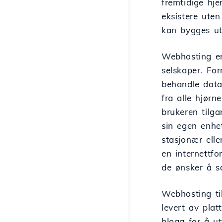
fremtidige hje
eksistere ute
kan bygges ut
Webhosting er 
selskaper. Fo
behandle data
fra alle hjørn
brukeren tilga
sin egen enhet
stasjonær ell
en internettfo
de ønsker å s
Webhosting til
levert av pla
blogg for å u