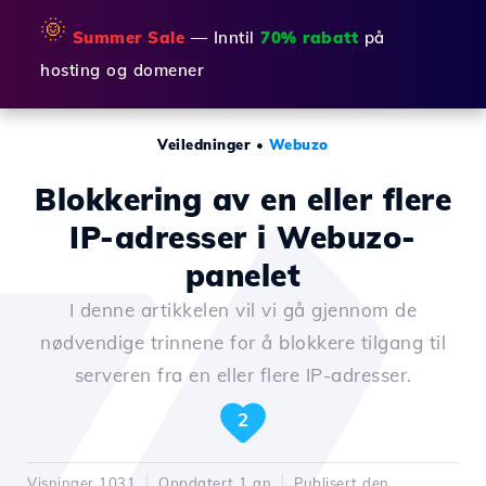
🌞
Summer Sale
— Inntil
70% rabatt
på
hosting og domener
Veiledninger
•
Webuzo
Blokkering av en eller flere
IP-adresser i Webuzo-
panelet
I denne artikkelen vil vi gå gjennom de
nødvendige trinnene for å blokkere tilgang til
serveren fra en eller flere IP-adresser.
2
Visninger 1031
Oppdatert 1 an
Publisert den