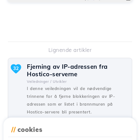
Lignende artikler
Fjerning av IP-adressen fra
32
Hostico-serverne
Veiledninger /
Utvikler
I denne veiledningen vil de nødvendige
trinnene for å fjerne blokkeringen av IP-
adressen som er listet i brannmuren på
Hostico-servere bli presentert.
ved Mark D.
Visninger 1548
Oppdatert for 1 år siden
//
cookies
Publisert den 05/10/2020