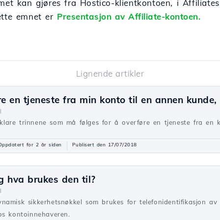
met kan gjøres fra Hostico-klientkontoen, i Affiliate
ette emnet er
Presentasjon av Affiliate-kontoen.
Lignende artikler
re en tjeneste fra min konto til en annen kunde
l
orklare trinnene som må følges for å overføre en tjeneste fra en
Oppdatert for 2 år siden
Publisert den 17/07/2018
 hva brukes den til?
l
amisk sikkerhetsnøkkel som brukes for telefonidentifikasjon av 
os kontoinnehaveren.