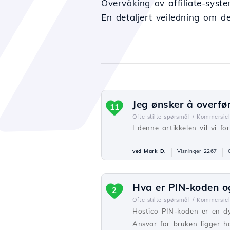
Overvåking av affiliate-syste
En detaljert veiledning om d
Jeg ønsker å overfø
11
Ofte stilte spørsmål /
Kommersiel
I denne artikkelen vil vi f
ved Mark D.
Visninger 2267
Hva er PIN-koden og
2
Ofte stilte spørsmål /
Kommersiel
Hostico PIN-koden er en dyn
Ansvar for bruken ligger h