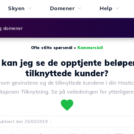
Skyen
Domener
Help
g domener
Ofte stilte spørsmål
•
Kommersiell
 kan jeg se de opptjente beløpe
tilknyttede kunder?
nom gevinstene og de tilknyttede kundene i din Hosti
ksjonen Tilknytning. Se på veiledningen for ytterligere 
ublisert den 25/03/2019