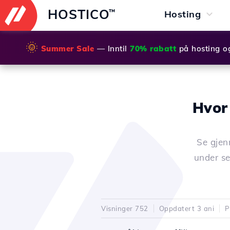
HOSTICO
™
Hosting
🌞
Summer Sale
— Inntil
70% rabatt
på hosting o
Hvor
Se gjen
under se
Visninger 752
Oppdatert 3 ani
P