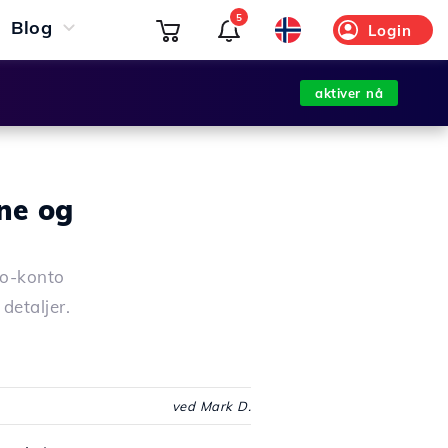
5
Blog
Login
aktiver nå
ne og
co-konto
detaljer.
ved Mark D.