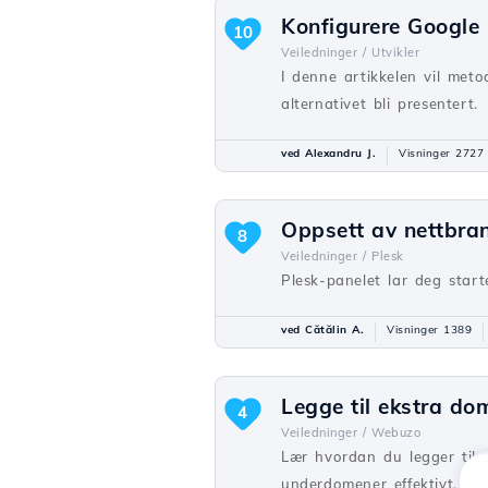
Konfigurere Googl
10
Veiledninger /
Utvikler
I denne artikkelen vil metod
alternativet bli presentert.
ved Alexandru J.
Visninger 2727
Oppsett av nettbra
8
Veiledninger /
Plesk
Plesk-panelet lar deg start
ved Cătălin A.
Visninger 1389
Legge til ekstra d
4
Veiledninger /
Webuzo
Lær hvordan du legger til 
underdomener effektivt.