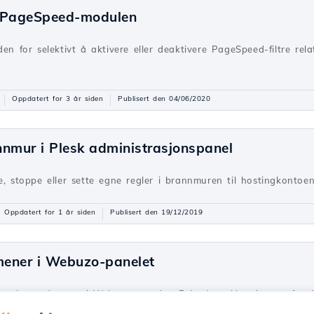
e PageSpeed-modulen
en for selektivt å aktivere eller deaktivere PageSpeed-filtre rela
Oppdatert for 3 år siden
Publisert den 04/06/2020
nnmur i Plesk administrasjonspanel
e, stoppe eller sette egne regler i brannmuren til hostingkontoen
Oppdatert for 1 år siden
Publisert den 19/12/2019
omener i Webuzo-panelet
et ekstra domene i Webuzo-panelet. Følg de enkle trinnene for