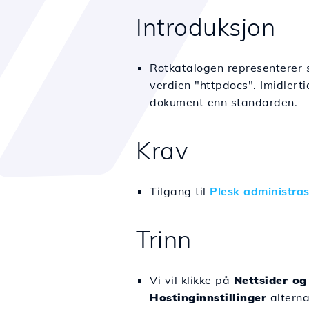
Introduksjon
Rotkatalogen representerer s
verdien "httpdocs". Imidlert
dokument enn standarden.
Krav
Tilgang til
Plesk administra
Trinn
Vi vil klikke på
Nettsider o
Hostinginnstillinger
alterna