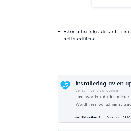
Etter å ha fulgt disse trinne
nettstedfilene.
Installering av en 
15
Veiledninger /
Softaculous
Lær hvordan du installerer 
WordPress og administrasjo
ved Sebastian S.
Visninger 5346