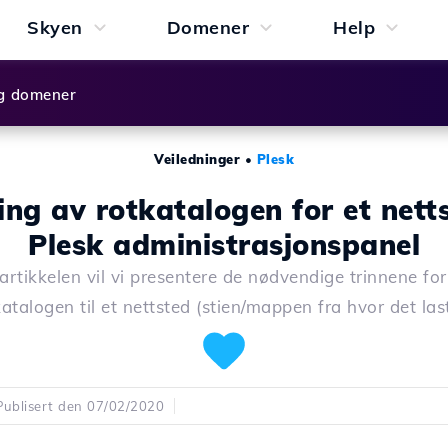
Skyen
Domener
Help
g domener
Veiledninger
•
Plesk
ing av rotkatalogen for et netts
Plesk administrasjonspanel
artikkelen vil vi presentere de nødvendige trinnene fo
katalogen til et nettsted (stien/mappen fra hvor det last
Publisert den 07/02/2020