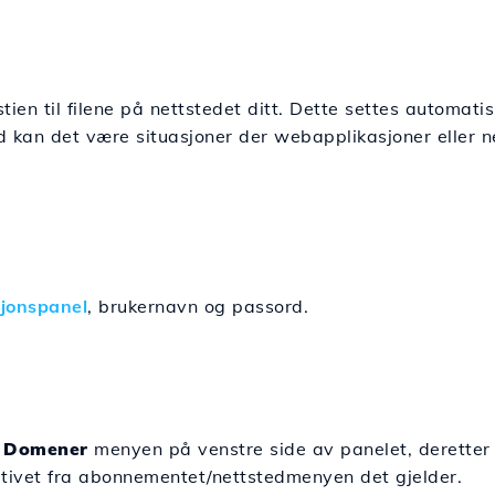
tien til filene på nettstedet ditt. Dette settes automat
id kan det være situasjoner der webapplikasjoner eller n
sjonspanel
, brukernavn og passord.
g Domener
menyen på venstre side av panelet, deretter vi
tivet fra abonnementet/nettstedmenyen det gjelder.