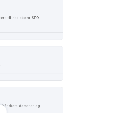
tert til det ekstra SEO-
.
 å håndtere domener og