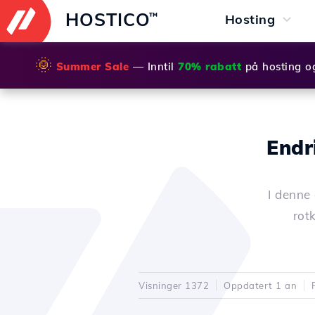
HOSTICO
™
Hosting
🌞
Summer Sale
— Inntil
70% rabatt
på hosting o
Endr
I denne 
rot
Visninger 1372
Oppdatert 1 an