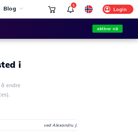
5
Blog
Login
aktiver nå
ted i
r å endre
es).
ved Alexandru J.