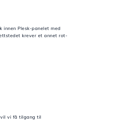
isk innen Plesk-panelet med
ettstedet krever et annet rot-
l vi få tilgang til