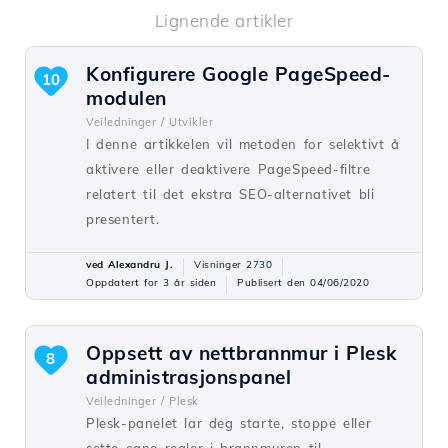
Lignende artikler
Konfigurere Google PageSpeed-
10
modulen
Veiledninger /
Utvikler
I denne artikkelen vil metoden for selektivt å
aktivere eller deaktivere PageSpeed-filtre
relatert til det ekstra SEO-alternativet bli
presentert.
ved Alexandru J.
Visninger 2730
Oppdatert for 3 år siden
Publisert den 04/06/2020
Oppsett av nettbrannmur i Plesk
8
administrasjonspanel
Veiledninger /
Plesk
Plesk-panelet lar deg starte, stoppe eller
sette egne regler i brannmuren til