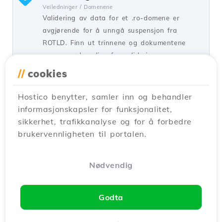
Veiledninger /
Domenene
Validering av data for et .ro-domene er
avgjørende for å unngå suspensjon fra
ROTLD. Finn ut trinnene og dokumentene
som er nødvendige for validering.
//
cookies
ved Mark D.
Visninger 1973
Publisert den 12/12/2025
Hostico benytter, samler inn og behandler
informasjonskapsler for funksjonalitet,
Legge til et aliasdomene i Plesk
4
sikkerhet, trafikkanalyse og for å forbedre
kontrollpanelet
brukervennligheten til portalen.
Veiledninger /
Plesk
I denne opplæringen vil vi vise deg hvordan
du legger til et aliasdomene i Plesk
Nødvendig
kontrollpanelet.
ved Florin P.
Visninger 1521
Oppdatert for 1 år siden
Godta
Publisert den 29/05/2019