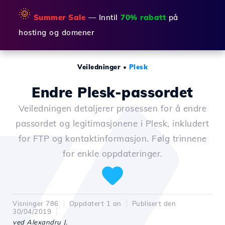
🌞
Summer Sale
— Inntil
70% rabatt
på
hosting og domener
Veiledninger
•
Plesk
Endre Plesk-passordet
Veiledningen detaljerer prosessen for å endre
passordet og legitimasjonene i Plesk, inkludert
for FTP og kontaktinformasjon. Følg trinnene
for enkle oppdateringer.
Visninger 786
Oppdatert 1 an
Publisert den
30/04/2019
ved Alexandru J.