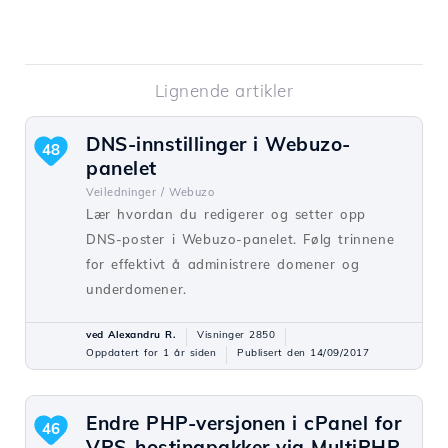
Lignende artikler
DNS-innstillinger i Webuzo-
48
panelet
Veiledninger /
Webuzo
Lær hvordan du redigerer og setter opp
DNS-poster i Webuzo-panelet. Følg trinnene
for effektivt å administrere domener og
underdomener.
ved Alexandru R.
Visninger 2850
Oppdatert for 1 år siden
Publisert den 14/09/2017
Endre PHP-versjonen i cPanel for
46
VPS-hostingpakker via MultiPHP