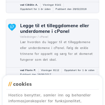
ved Cătălin A.
Visninger 8141
Oppdatert for 1 år siden
Publisert den 28/02/2018
Legge til et tilleggdomene eller
17
underdomene i cPanel
Veiledninger /
cPanel
Lær hvordan du legger til et tilleggdomene
eller underdomene i cPanel. Følg de enkle
trinnene for oppsett og sørg for at domenet
fungerer som det skal.
ved Florin P.
Visninger 8112
Oppdatert for 1 år siden
Publisert den 26/06/2017
//
cookies
Installering av en applikasjon ved
15
Hostico benytter, samler inn og behandler
hjelp av cPanel Softaculous-
informasjonskapsler for funksjonalitet,
pluginen