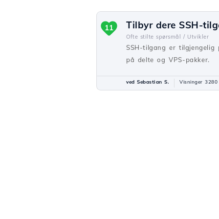
Tilbyr dere SSH-til
11
Ofte stilte spørsmål /
Utvikler
SSH-tilgang er tilgjengelig
på delte og VPS-pakker.
ved Sebastian S.
Visninger 3280