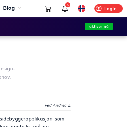
5
Blog
Login
aktiver nå
design-
ehov.
ved Andrea Z.
ettsidebyggerapplikasjon som
 kan oppfylle, må du