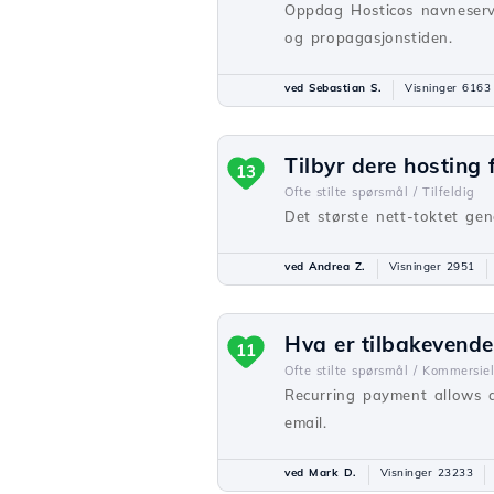
Oppdag Hosticos navneserve
og propagasjonstiden.
ved Sebastian S.
Visninger 6163
Tilbyr dere hosting 
13
Ofte stilte spørsmål /
Tilfeldig
Det største nett-toktet gen
ved Andrea Z.
Visninger 2951
Hva er tilbakevende
11
Ofte stilte spørsmål /
Kommersiel
Recurring payment allows a
email.
ved Mark D.
Visninger 23233