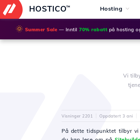
HOSTICO
™
Hosting
🌞
Summer Sale
— Inntil
70% rabatt
på hosting o
Vi til
tjen
Visninger 2201
Oppdatert 3 ani
På dette tidspunktet tilbyr v
du kan lese om på
Sitebuild