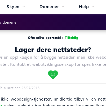
Skyen
Domener
Help
g domener
Ofte stilte spørsmål
•
Tilfeldig
Lager dere nettsteder?
byr en applikasjon for å bygge nettsider, men ikke web
ester. Kontakt et webutviklingsselskap for spesifikke b
13
Publisert den 25/07/2018
i ikke webdesign-tjenester. Imidlertid tilbyr vi en n
er
-siden. Hvis du har behov som applikasjonen ikke