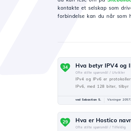
kontakte et selskap som drive
forbindelse kan du når som 
Hva betyr IPV4 og I
34
Ofte stilte spørsmål /
Utvikler
IPv4 og IPv6 er protokoller
IPv6, med 128 biter, tilbyr 
ved Sebastian S.
Visninger 2057
Hva er Hostico nav
29
Ofte stilte spørsmål /
Tilfeldig