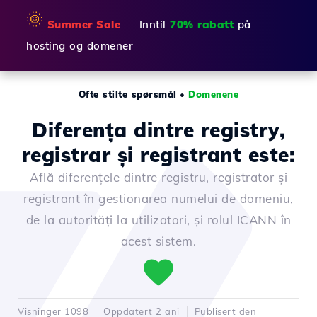
🌞
Summer Sale
— Inntil
70% rabatt
på
hosting og domener
Ofte stilte spørsmål
•
Domenene
Diferența dintre registry,
registrar și registrant este:
Află diferențele dintre registru, registrator și
registrant în gestionarea numelui de domeniu,
de la autorități la utilizatori, și rolul ICANN în
acest sistem.
Visninger 1098
Oppdatert 2 ani
Publisert den