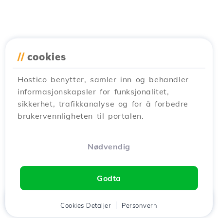
//
cookies
Hostico benytter, samler inn og behandler
informasjonskapsler for funksjonalitet,
sikkerhet, trafikkanalyse og for å forbedre
brukervennligheten til portalen.
Nødvendig
Godta
Hjem
Kunde
Cookies Detaljer
Handlekurv
Personvern
Chat
Meny