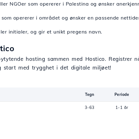
 eller NGOer som opererer i Palestina og ønsker anerkjen
er som opererer i området og ønsker en passende nettiden
ller initialer, og gir et unikt pregens navn.
tico
ytytende hosting sammen med Hostico. Registrer nå 
 start med trygghet i det digitale miljøet!
Tegn
Periode
3-63
1-1 år