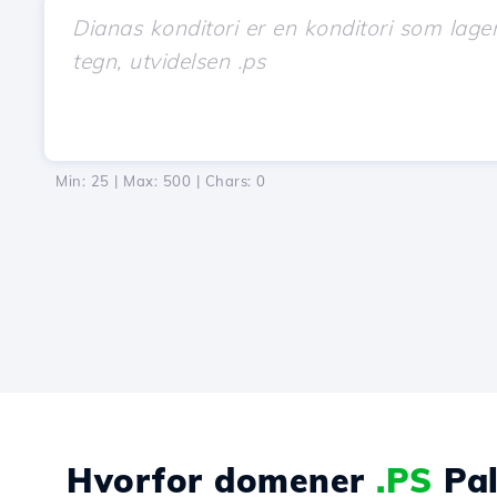
Min: 25 | Max: 500 | Chars:
0
Hvorfor domener
.PS
Pal