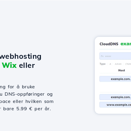
 webhosting
,
Wix
eller
ng for å bruke
 du DNS-oppføringer og
pace eller hvilken som
or bare 5.99 € per år.