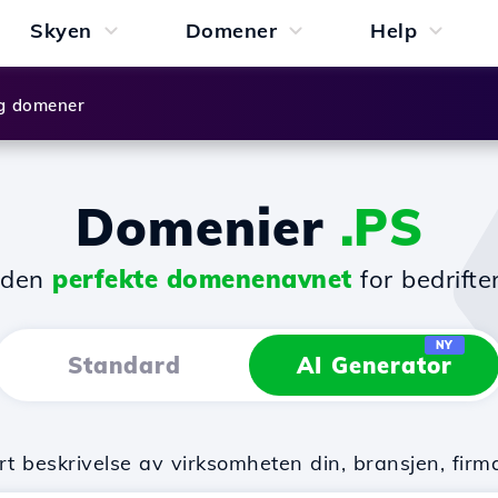
Skyen
Domener
Help
g domener
Domenier
.PS
 den
perfekte domenenavnet
for bedrifte
NY
Standard
AI Generator
rt beskrivelse av virksomheten din, bransjen, fi