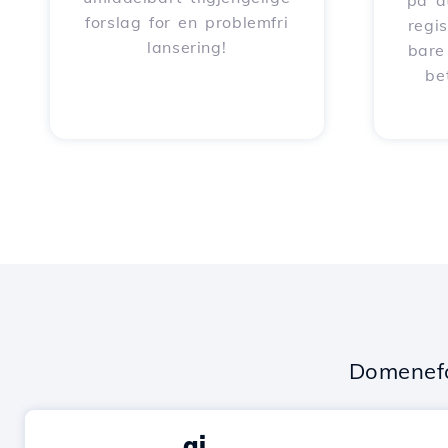
på a
forslag for en problemfri
regi
lansering!
bare
be
Domenefo
.ai