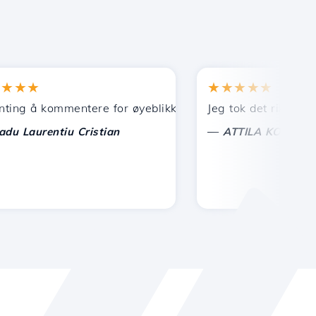
★★
★★★★★
 å kommentere for øyeblikket, bare å sette pris på. Med sp
Jeg tok det riktige val
—
aurentiu Cristian
ATTILA KOLES