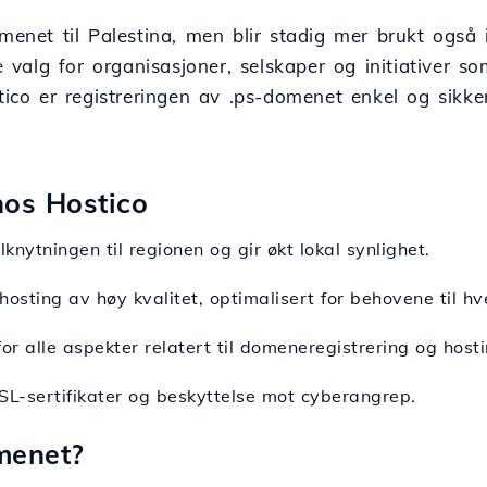
omenet til Palestina, men blir stadig mer brukt ogs
e valg for organisasjoner, selskaper og initiativer s
o er registreringen av .ps-domenet enkel og sikker,
hos Hostico
knytningen til regionen og gir økt lokal synlighet.
 hosting av høy kvalitet, optimalisert for behovene til hv
 for alle aspekter relatert til domeneregistrering og host
SSL-sertifikater og beskyttelse mot cyberangrep.
menet?