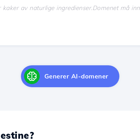
Generer AI-domener
estine?