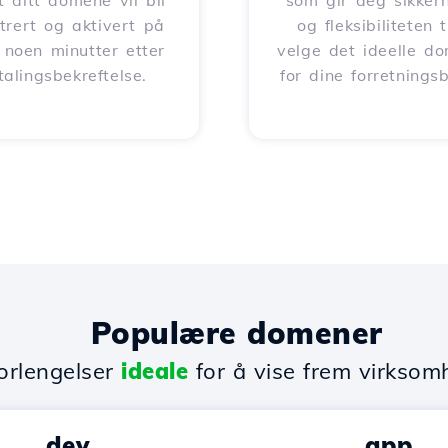
t ditt domene vil bli
som gir deg sikker
strert og aktivert på
og fleksibiliteten t
 noen minutter etter
velge det ideelle d
talingsbekreftelse.
for dine forretnings
Populære domener
rlengelser
ideale
for å vise frem virksom
.dev
.app