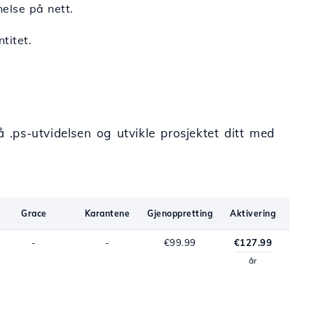
nelse på nett.
titet.
.ps-utvidelsen og utvikle prosjektet ditt med
Grace
Karantene
Gjenoppretting
Aktivering
-
-
€99.99
€127.99
år