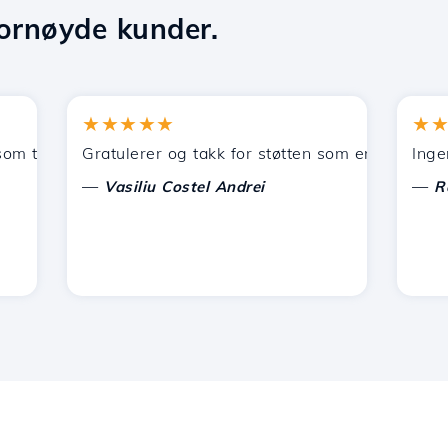
ornøyde kunder.
★★★★★
★★★
lbys av Hostico. Jeg har anbefalt dere til andre bekjente.
Gratulerer og takk for støtten som er gitt!
Ingenting
—
—
Vasiliu Costel Andrei
Radu L