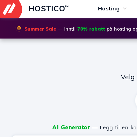
HOSTICO
™
Hosting
🌞
Summer Sale
— Inntil
70% rabatt
på hosting o
Velg
AI Generator
— Legg til en ko