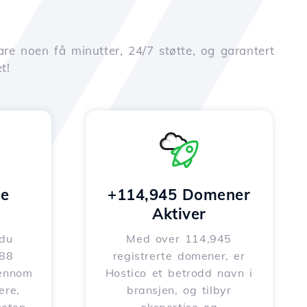
are noen få minutter, 24/7 støtte, og garantert
t!
e
+114,945 Domener
Aktiver
 du
Med over 114,945
588
registrerte domener, er
jennom
Hostico et betrodd navn i
ere,
bransjen, og tilbyr