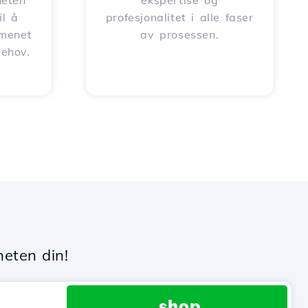
heten
ekspertise og
il å
profesjonalitet i alle faser
omenet
av prosessen.
behov.
heten din!
.shop