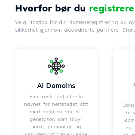
Hvorfor bør du
registrer
Velg Hostico for din domeneregistrering og nyt
sikkerhet gjennom akkrediterte partnere. Star
AI Domains
Finn raskt det ideelle
navnet for nettstedet ditt
Uanse
med hjelp av vår AI-
du v
generator, som tilbyr
.com,
unike, personlige og
.eu,
umiddelbart tilgjengelige