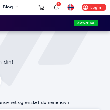
5
Blog
Login
aktiver nå
n din!
rmanavnet og ønsket domenenavn.