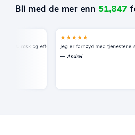
Bli med de mer enn
51,847
f
★★★★★
ris, rask og effektiv teknisk support.
Jeg er fornøyd med tjenestene som ti
—
Andrei