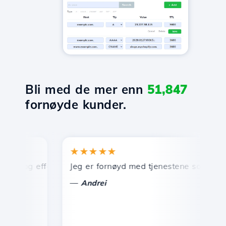
Bli med de mer enn
51,847
fornøyde kunder.
★★★★★
k og effektiv teknisk support.
Jeg er fornøyd med tjenestene som tilbys av
G
—
Andrei