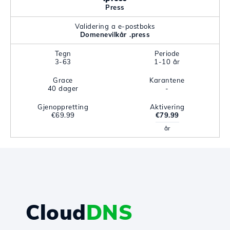
Press
Validering a e-postboks
Domenevilkår .press
Tegn
Periode
3-63
1-10 år
Grace
Karantene
40 dager
-
Gjenoppretting
Aktivering
€69.99
€79.99
år
Cloud
DNS