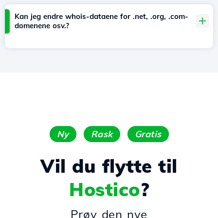
Kan jeg endre whois-dataene for .net, .org, .com-
domenene osv.?
Ny
Rask
Gratis
Vil du flytte til
Hostico
?
Prøv den nye