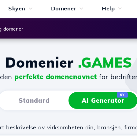
Skyen
Domener
Help
g domener
Domenier
.GAMES
 den
perfekte domenenavnet
for bedrifte
NY
Standard
AI Generator
rt beskrivelse av virksomheten din, bransjen, fi