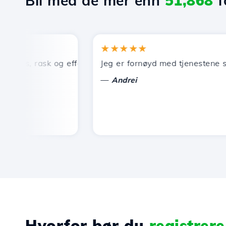
Bli med de mer enn
51,868
f
★★★★★
is, rask og effektiv teknisk support.
Jeg er fornøyd med tjenestene som ti
—
Andrei
Hvorfor bør du
registrer