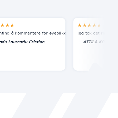
★
★★★★★
 å kommentere for øyeblikket, bare å sette pris på. Med sp
Jeg tok det riktige val
—
aurentiu Cristian
ATTILA KOLES