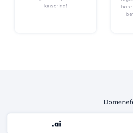
lansering!
bare
be
Domenefo
.ai