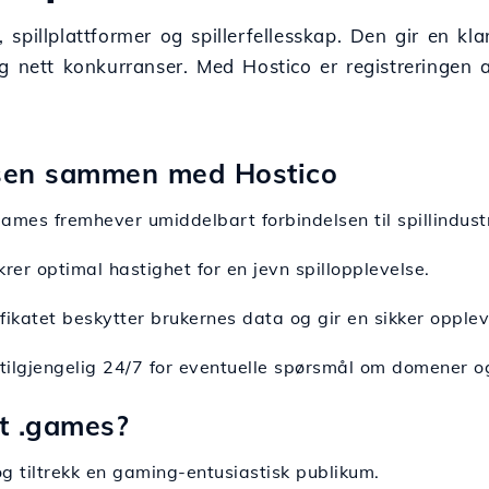
 spillplattformer og spillerfellesskap. Den gir en klar
og nett konkurranser. Med Hostico er registreringen
lsen sammen med Hostico
ames fremhever umiddelbart forbindelsen til spillindustr
krer optimal hastighet for en jevn spillopplevelse.
ifikatet beskytter brukernes data og gir en sikker opplev
 tilgjengelig 24/7 for eventuelle spørsmål om domener o
t .games?
og tiltrekk en gaming-entusiastisk publikum.