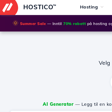
HOSTICO
™
Hosting
🌞
Summer Sale
— Inntil
70% rabatt
på hosting o
Velg
AI Generator
— Legg til en ko