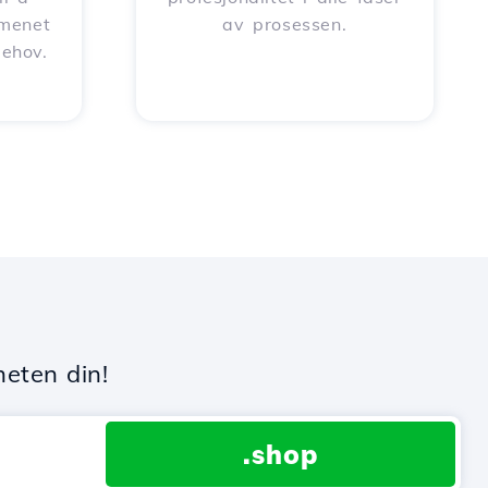
omenet
av prosessen.
behov.
heten din!
.shop