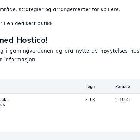
mråde, strategier og arrangementer for spillere.
ør i en dedikert butikk.
med Hostico!
ing i gamingverdenen og dra nytte av høyytelses ho
 informasjon.
Tegn
Periode
tboks
3-63
1-10 år
mes