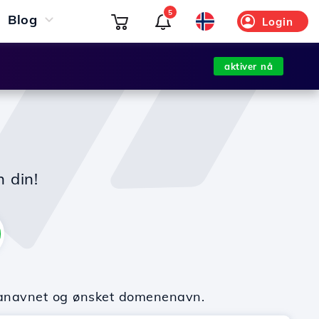
5
Blog
Login
aktiver nå
n din!
rmanavnet og ønsket domenenavn.