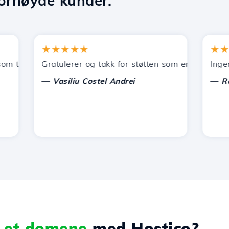
ornøyde kunder.
★★★★★
★★★★
lbys av Hostico. Jeg har anbefalt dere til andre bekjente.
Gratulerer og takk for støtten som er gitt!
Ingenting
—
—
Vasiliu Costel Andrei
Radu L
e et domene
med Hostico?