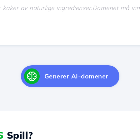
Generer AI-domener
S
Spill?