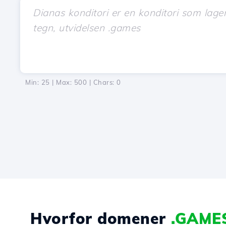
Min: 25 | Max: 500 | Chars:
0
Hvorfor domener
.GAME