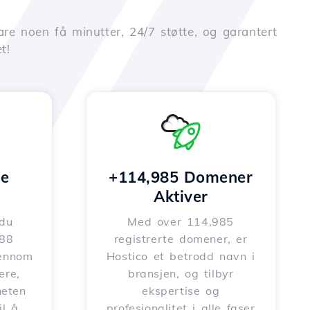
are noen få minutter, 24/7 støtte, og garantert
t!
e
+114,985 Domener
Aktiver
 du
Med over 114,985
588
registrerte domener, er
jennom
Hostico et betrodd navn i
ere,
bransjen, og tilbyr
heten
ekspertise og
il å
profesjonalitet i alle faser