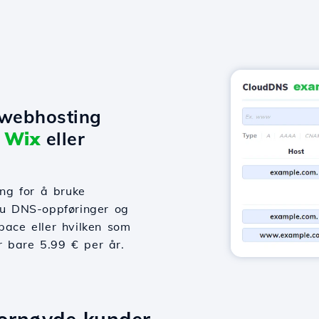
 webhosting
,
Wix
eller
ng for å bruke
 du DNS-oppføringer og
pace eller hvilken som
or bare 5.99 € per år.