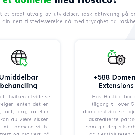
 et bredt utvalg av utvidelser, rask aktivering på b
t din nett tilstedeværelse nå med trygghet og raskhe
Umiddelbar
+588 Domen
behandling
Extensions
tt hvilken utvidelse
Hos Hostico har
elger, enten det er
tilgang til over 
 .net, .org, .ro eller
domeneutvidelser g
 kan du være sikker
akkrediterte partn
t ditt domene vil bli
som gir deg sikker
strert og aktivert på
og fleksibiliteten t