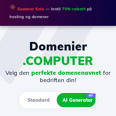
🌞
Summer Sale
— Inntil
70% rabatt
på
hosting og domener
Domenier
.COMPUTER
Velg den
perfekte domenenavnet
for
bedriften din!
NY
Standard
AI Generator