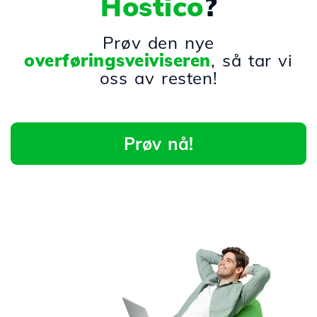
Hostico
?
Prøv den nye
overføringsveiviseren
, så tar vi
oss av resten!
Prøv nå!