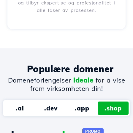
og tilbyr ekspertise og profesjonalitet i
alle faser av prosessen.
Populære domener
Domeneforlengelser
ideale
for å vise
frem virksomheten din!
.ai
.dev
.app
.shop
PROMO