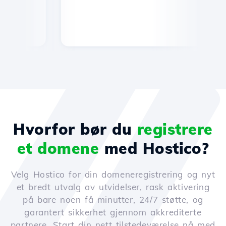
Hvorfor bør du
registrere
et domene
med Hostico?
Velg Hostico for din domeneregistrering og nyt
et bredt utvalg av utvidelser, rask aktivering
på bare noen få minutter, 24/7 støtte, og
garantert sikkerhet gjennom akkrediterte
partnere. Start din nett tilstedeværelse nå med