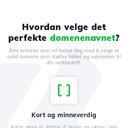
Hvordan velge det
perfekte
domenenavnet
?
Åtte kriterier som vil hjelpe deg med å velge et
solid domene som støtter bildet og suksessen til
din nettbedrift.
Kort og minneverdig
Korte navn er lettere å huske og skrive, noe