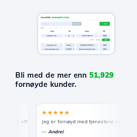
Bli med de mer enn
51,929
fornøyde kunder.
★★★★★
★
 og effektiv teknisk support.
Jeg er fornøyd med tjenestene som tilbys av H
Gr
—
Andrei