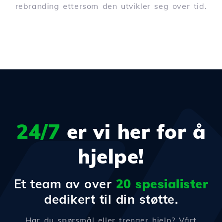
rebranding ettersom den utvikler seg over tid.
24/7
er vi her for å
hjelpe!
Et team av over
20 spesialister
dedikert til din støtte.
Har du spørsmål eller trenger hjelp? Vårt