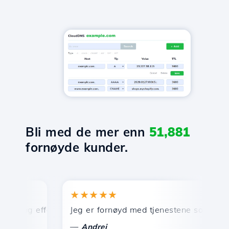
Bli med de mer enn
51,881
fornøyde kunder.
★★★★★
★
 og effektiv teknisk support.
Jeg er fornøyd med tjenestene som tilbys av H
Gr
—
Andrei