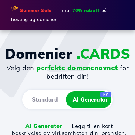
🌞
Summer Sale
— Inntil
70% rabatt
på
hosting og domener
Domenier
.CARDS
Velg den
perfekte domenenavnet
for
bedriften din!
NY
Standard
AI Generator
AI Generator
— Legg til en kort
beskrivelse av virksomheten din, bransjen,