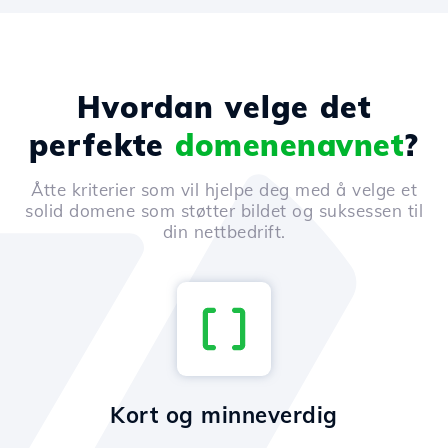
Hvordan velge det
perfekte
domenenavnet
?
Åtte kriterier som vil hjelpe deg med å velge et
solid domene som støtter bildet og suksessen til
din nettbedrift.
Kort og minneverdig