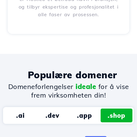
og tilbyr ekspertise og profesjonalitet i
alle faser av prosessen.
Populære domener
Domeneforlengelser
ideale
for å vise
frem virksomheten din!
.ai
.dev
.app
.shop