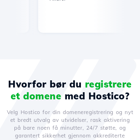
Hvorfor bør du
registrere
et domene
med Hostico?
Velg Hostico for din domeneregistrering og nyt
et bredt utvalg av utvidelser, rask aktivering
på bare noen få minutter, 24/7 støtte, og
garantert sikkerhet gjennom akkrediterte