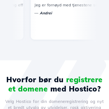
k og effektiv teknisk support.
Jeg er fornøyd med tjenestene som tilbys av 
G
—
Andrei
Hvorfor bør du
registrere
et domene
med Hostico?
Velg Hostico for din domeneregistrering og nyt
et bredt utvalg av utvidelser, rask aktivering