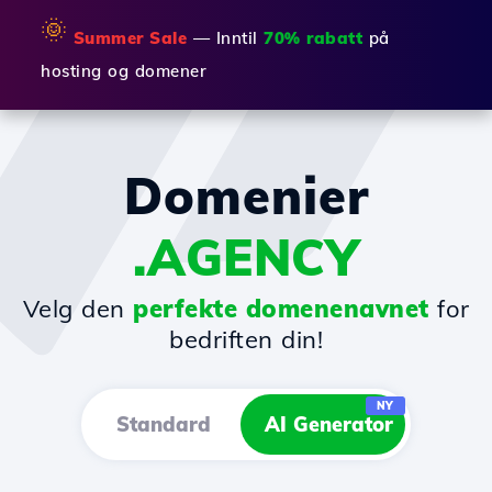
🌞
Summer Sale
— Inntil
70% rabatt
på
hosting og domener
Domenier
.AGENCY
Velg den
perfekte domenenavnet
for
bedriften din!
NY
Standard
AI Generator