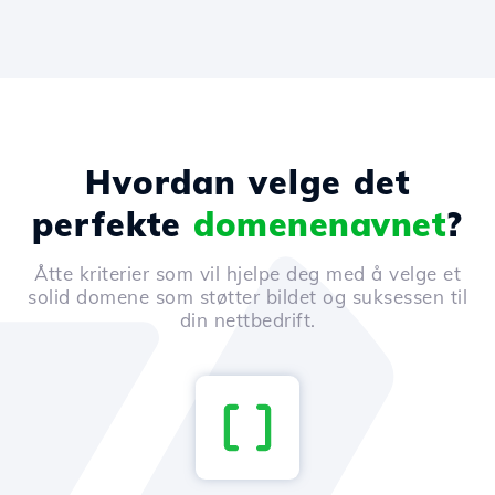
Hvordan velge det
perfekte
domenenavnet
?
Åtte kriterier som vil hjelpe deg med å velge et
solid domene som støtter bildet og suksessen til
din nettbedrift.