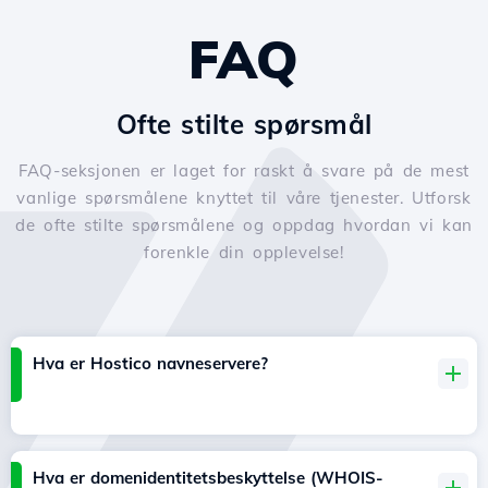
FAQ
Ofte stilte spørsmål
FAQ-seksjonen er laget for raskt å svare på de mest
vanlige spørsmålene knyttet til våre tjenester. Utforsk
de ofte stilte spørsmålene og oppdag hvordan vi kan
forenkle din opplevelse!
Hva er Hostico navneservere?
Hva er domenidentitetsbeskyttelse (WHOIS-