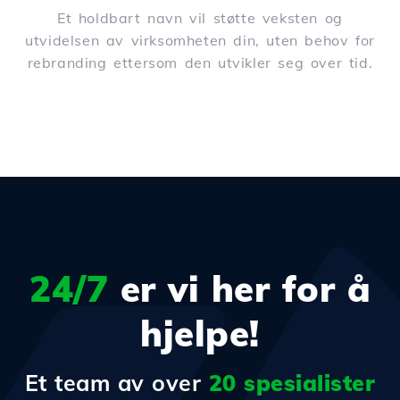
Et holdbart navn vil støtte veksten og
utvidelsen av virksomheten din, uten behov for
rebranding ettersom den utvikler seg over tid.
24/7
er vi her for å
hjelpe!
Et team av over
20 spesialister