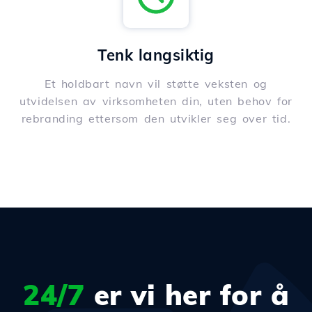
Tenk langsiktig
Et holdbart navn vil støtte veksten og
utvidelsen av virksomheten din, uten behov for
rebranding ettersom den utvikler seg over tid.
24/7
er vi her for å