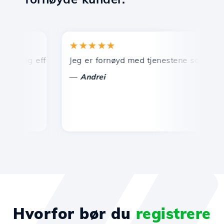
★★★★★
k og effektiv teknisk support.
Jeg er fornøyd med tjenestene som tilbys av
G
—
Andrei
Hvorfor bør du
registrere