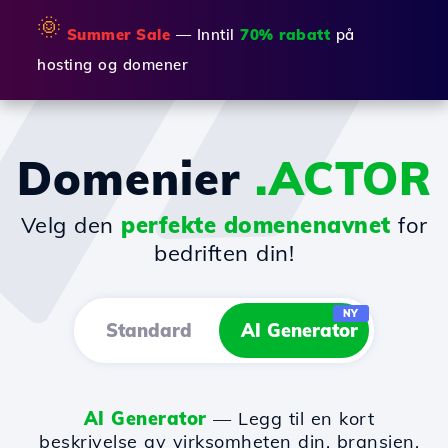
🌞
Summer Sale
— Inntil
70% rabatt
på
hosting og domener
Domenier
.ACTOR
Velg den
perfekte domenenavnet
for
bedriften din!
NY
Standard
AI Generator
AI Generator
— Legg til en kort
beskrivelse av virksomheten din, bransjen,