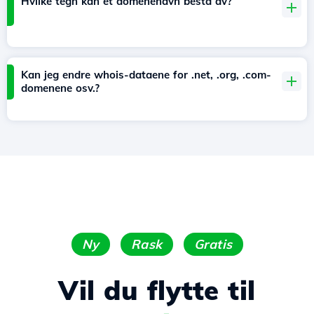
Hvilke tegn kan et domenenavn bestå av?
Kan jeg endre whois-dataene for .net, .org, .com-
domenene osv.?
Ny
Rask
Gratis
Vil du flytte til