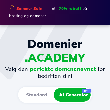
🌞
Summer Sale
— Inntil
70% rabatt
på
hosting og domener
Domenier
.ACADEMY
Velg den
perfekte domenenavnet
for
bedriften din!
NY
Standard
AI Generator