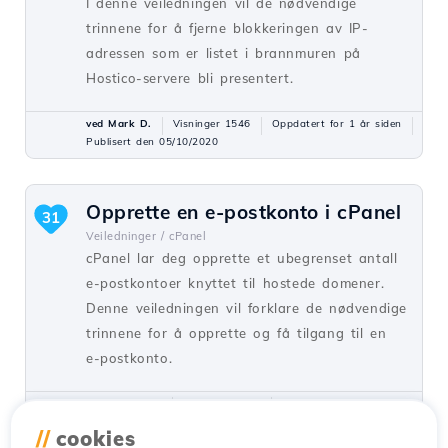
I denne veiledningen vil de nødvendige
trinnene for å fjerne blokkeringen av IP-
adressen som er listet i brannmuren på
Hostico-servere bli presentert.
ved Mark D.
Visninger 1546
Oppdatert for 1 år siden
Publisert den 05/10/2020
Opprette en e-postkonto i cPanel
31
Veiledninger /
cPanel
cPanel lar deg opprette et ubegrenset antall
e-postkontoer knyttet til hostede domener.
Denne veiledningen vil forklare de nødvendige
trinnene for å opprette og få tilgang til en
e-postkonto.
ved Cătălin A.
Visninger 5926
Oppdatert for 2 år siden
Publisert den 28/06/2017
//
cookies