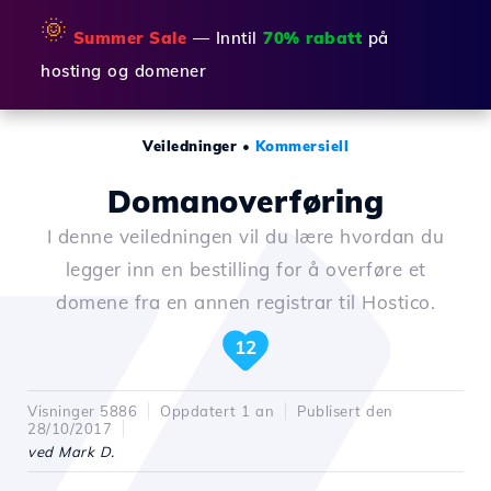
🌞
Summer Sale
— Inntil
70% rabatt
på
hosting og domener
Veiledninger
•
Kommersiell
Domanoverføring
I denne veiledningen vil du lære hvordan du
legger inn en bestilling for å overføre et
domene fra en annen registrar til Hostico.
12
Visninger 5886
Oppdatert 1 an
Publisert den
28/10/2017
ved Mark D.