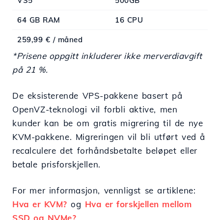
VS5
500GB
64 GB RAM
16 CPU
259,99 € / måned
*Prisene oppgitt inkluderer ikke merverdiavgift
på 21 %.
De eksisterende VPS-pakkene basert på
OpenVZ-teknologi vil forbli aktive, men
kunder kan be om gratis migrering til de nye
KVM-pakkene. Migreringen vil bli utført ved å
recalculere det forhåndsbetalte beløpet eller
betale prisforskjellen.
For mer informasjon, vennligst se artiklene:
Hva er KVM?
og
Hva er forskjellen mellom
SSD og NVMe?