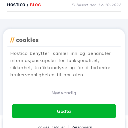
HOSTICO
/
BLOG
Publisert den 12-10-2022
Last ned applikasjonen
//
cookies
Hostico
Hostico benytter, samler inn og behandler
informasjonskapsler for funksjonalitet,
sikkerhet, trafikkanalyse og for å forbedre
brukervennligheten til portalen.
Nødvendig
Godta
Hjem
Kunde
Cookies Detaljer
Handlekurv
Personvern
Chat
Meny