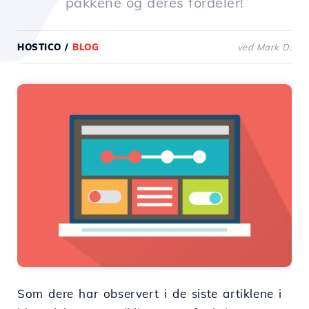
pakkene og deres fordeler!
HOSTICO
/
BLOG
ved Mark D.
Som dere har observert i de siste artiklene i