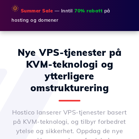
🌞
Summer Sale
— Inntil
70% rabatt
på
hosting og domener
Nye VPS-tjenester på
KVM-teknologi og
ytterligere
omstrukturering
Hostico lanserer VPS-tjenester basert
på KVM-teknologi, og tilbyr forbedret
ytelse og sikkerhet. Oppdag de nye