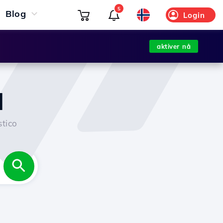
5
Blog
Login
aktiver nå
l
tico