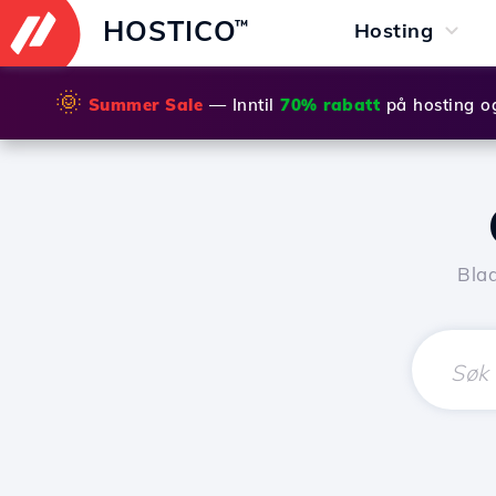
HOSTICO
™
Hosting
🌞
Summer Sale
— Inntil
70% rabatt
på hosting o
Bla