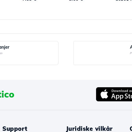
njer
en
P
ico
Support
Juridiske vilkår