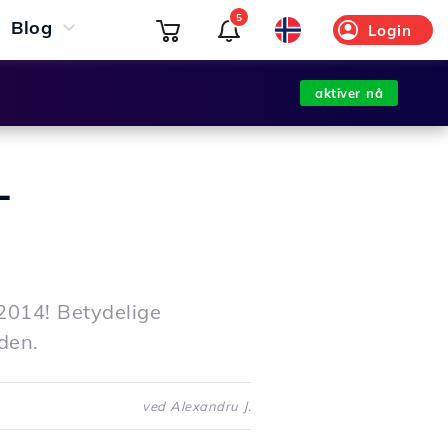
5
Blog
Login
aktiver nå
-
2014! Betydelige
den.
ved Alexandru J.