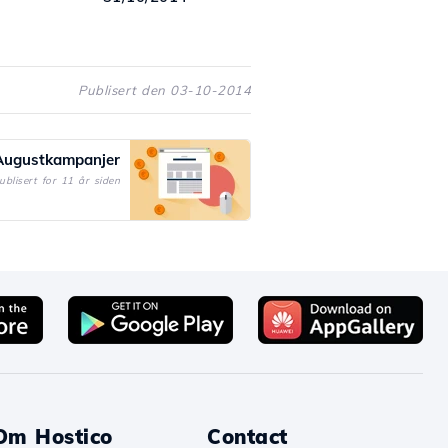
Publisert den 03-10-2014
Augustkampanjer
ublisert for 11 år siden
Om Hostico
Contact