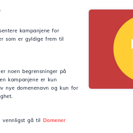
r
resentere kampanjene for
r som er gyldige frem til
 er noen begrensninger på
 men kampanjene er kun
ng av nye domenenavn og kun for
ighet.
 vennligst gå til
Domener