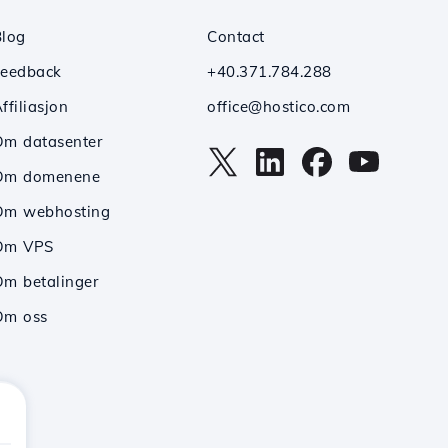
Blog
Contact
Feedback
+40.371.784.288
ffiliasjon
office@hostico.com
Om datasenter
Om domenene
Om webhosting
Om VPS
m betalinger
Om oss