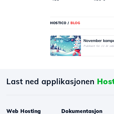
HOSTICO
/
BLOG
November kampa
Publisert for 11 år sid
Last ned applikasjonen
Host
Web Hosting
Dokumentasjon