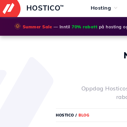
HOSTICO
™
Hosting
🌞
Summer Sale
— Inntil
70% rabatt
på hosting o
Oppdag Hosticos
rab
HOSTICO
/
BLOG