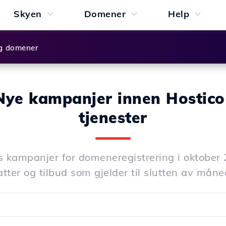
Skyen
Domener
Help
g domener
Nye kampanjer innen Hostico
tjenester
 kampanjer for domeneregistrering i oktober 
atter og tilbud som gjelder til slutten av måne