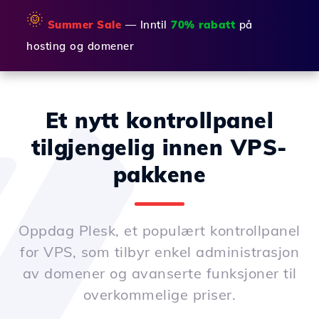
🌞
Summer Sale
— Inntil
70% rabatt
på
hosting og domener
Et nytt kontrollpanel
tilgjengelig innen VPS-
pakkene
Oppdag Plesk, et populært kontrollpanel
for VPS, som tilbyr enkel administrasjon
av domener og avanserte funksjoner til
overkommelige priser.