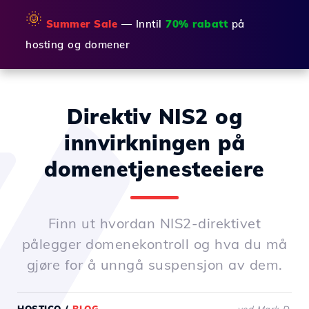
🌞
Summer Sale
— Inntil
70% rabatt
på
hosting og domener
Direktiv NIS2 og
innvirkningen på
domenetjenesteeiere
Finn ut hvordan NIS2-direktivet
pålegger domenekontroll og hva du må
gjøre for å unngå suspensjon av dem.